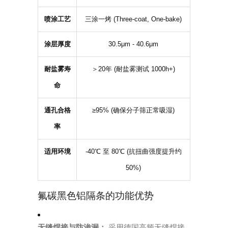
喷涂工艺
三涂一烤 (Three-coat, One-bake)
涂层厚度
30.5μm - 40.6μm
耐盐雾寿
＞20年 (耐盐雾测试 1000h+)
命
通孔合格
≥95% (确保分子筛正常吸湿)
率
适用环境
-40℃ 至 80℃ (抗扭曲强度提升约
50%)
氟碳黑色铝隔条的功能优势
无缝焊接与防渗漏：
采用德国高频无缝焊接